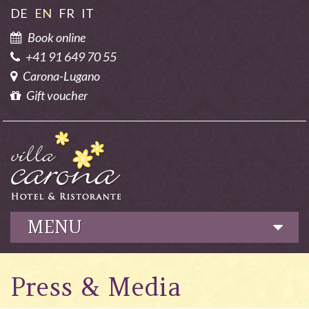
DE
EN
FR
IT
Book online
+41 91 649 70 55
Carona-Lugano
Gift voucher
MENU
Hotel
Press & Media
Culinary