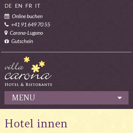
DE
EN
FR
IT
Online buchen
+41 91 649 70 55
Carona-Lugano
Gutschein
MENU
Hotel
Hotel innen
Kulinarik