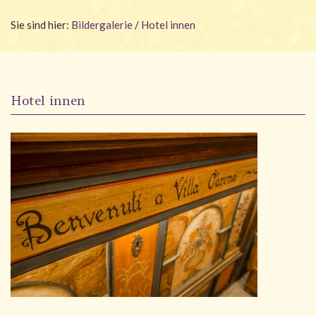
Wellness
Sie sind hier:
Bildergalerie
/
Hotel innen
Garten
Angebote
Hotel innen
Galerie
#villacarona