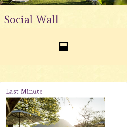
Wellness
Social Wall
Garten
Angebote
Galerie
#villacarona
Last Minute