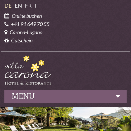
DE
EN
FR
IT
Online buchen
+41 91 649 70 55
Carona-Lugano
Gutschein
MENU
Hotel
Kulinarik