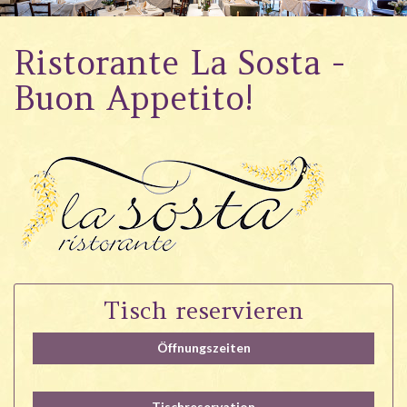
Wellness
Ristorante La Sosta -
Garten
Buon Appetito!
Angebote
Galerie
#villacarona
Tisch reservieren
Öffnungszeiten
Tischreservation