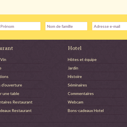
urant
Hotel
 Vin
Hôtes et équipe
e
Jardin
tions
Histoire
s d'ouverture
Séminaires
r une table
Commentaires
aires Restaurant
Webcam
deaux Restaurant
Bons-cadeaux Hotel