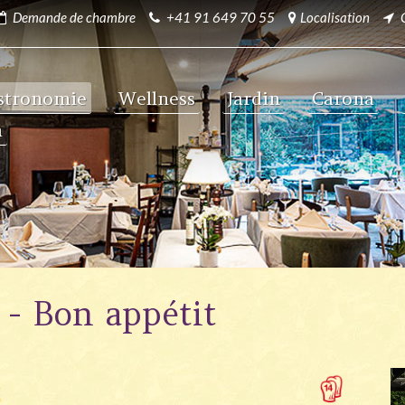
Demande de chambre
+41 91 649 70 55
Localisation
stronomie
Wellness
Jardin
Carona
a
 - Bon appétit