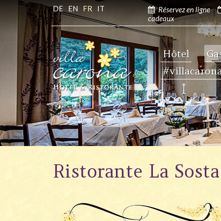
DE
EN
FR
IT
Réservez en ligne
cadeaux
Hôtel
Ga
#villacaron
Ristorante La Sosta