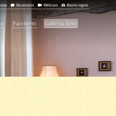
rona
Recensioni
Webcam
Buono regalo
na
Pacchetti
Galleria foto