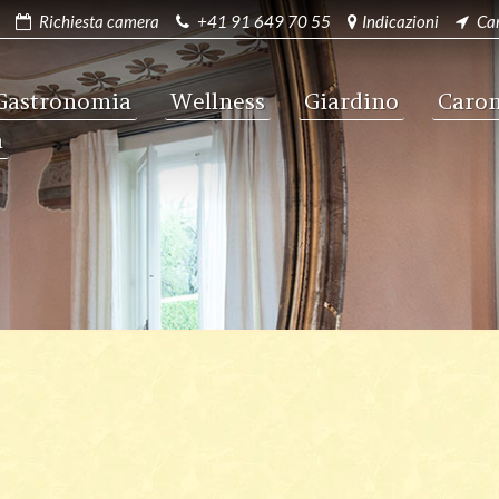
Richiesta camera
+41 91 649 70 55
Indicazioni
Ca
Gastronomia
Wellness
Giardino
Caro
a