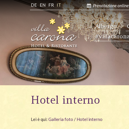
DE
EN
FR
IT
Prenotazione online
Albergo
#villacaron
Hotel interno
Lei è qui:
Galleria foto
/
Hotel interno