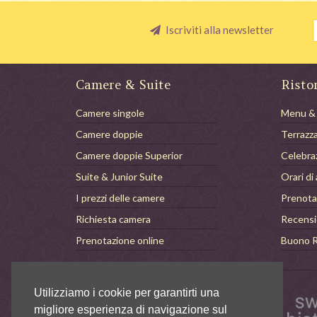
Iscriviti alla newsletter
Camere & Suite
Risto
Camere singole
Menu &
Camere doppie
Terrazz
Camere doppie Superior
Celebra
Suite & Junior Suite
Orari di
I prezzi delle camere
Prenota
Richiesta camera
Recensi
Prenotazione online
Buono R
Utilizziamo i cookie per garantirti una
Hotel Villa Carona
migliore esperienza di navigazione sul
Via Principale 53