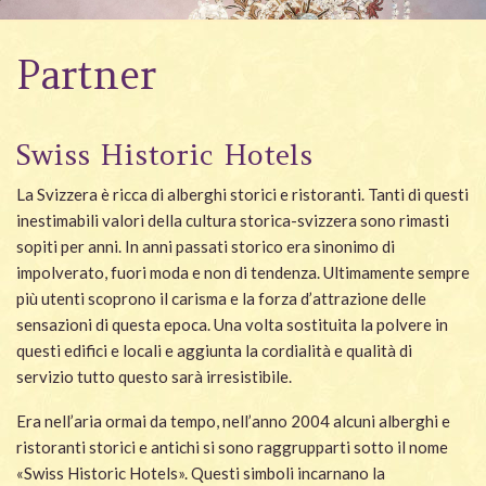
Wellness
Partner
Giardino
Carona
Swiss Historic Hotels
Pacchetti
La Svizzera è ricca di alberghi storici e ristoranti. Tanti di questi
Galleria foto
inestimabili valori della cultura storica-svizzera sono rimasti
sopiti per anni. In anni passati storico era sinonimo di
#villacarona
impolverato, fuori moda e non di tendenza. Ultimamente sempre
più utenti scoprono il carisma e la forza d’attrazione delle
sensazioni di questa epoca. Una volta sostituita la polvere in
questi edifici e locali e aggiunta la cordialità e qualità di
servizio tutto questo sarà irresistibile.
Era nell’aria ormai da tempo, nell’anno 2004 alcuni alberghi e
ristoranti storici e antichi si sono raggrupparti sotto il nome
«Swiss Historic Hotels». Questi simboli incarnano la