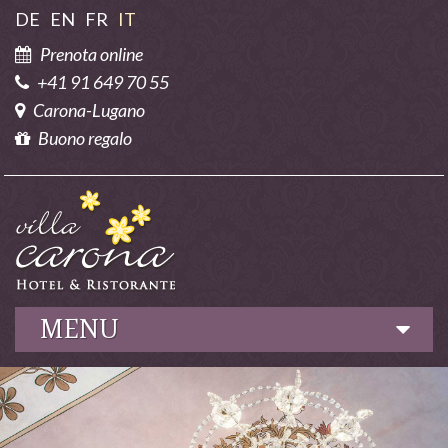
DE
EN
FR
IT
Prenota online
+41 91 649 70 55
Carona-Lugano
Buono regalo
MENU
Albergo
Gastronomia