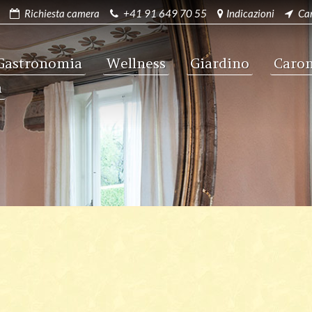
Richiesta camera
+41 91 649 70 55
Indicazioni
Ca
Gastronomia
Wellness
Giardino
Caro
a