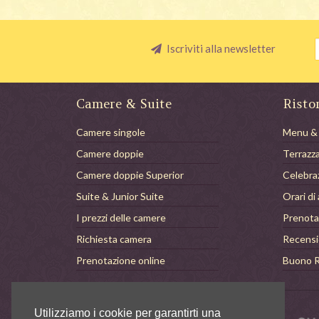
Iscriviti alla newsletter
Camere & Suite
Risto
Camere singole
Menu &
Camere doppie
Terrazz
Camere doppie Superior
Celebra
Suite & Junior Suite
Orari di
I prezzi delle camere
Prenota
Richiesta camera
Recensi
Prenotazione online
Buono R
Utilizziamo i cookie per garantirti una
Hotel Villa Carona