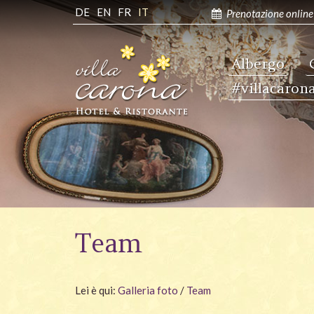
DE
EN
FR
IT
Prenotazione online
Albergo
#villacaron
Team
Lei è qui:
Galleria foto
/
Team