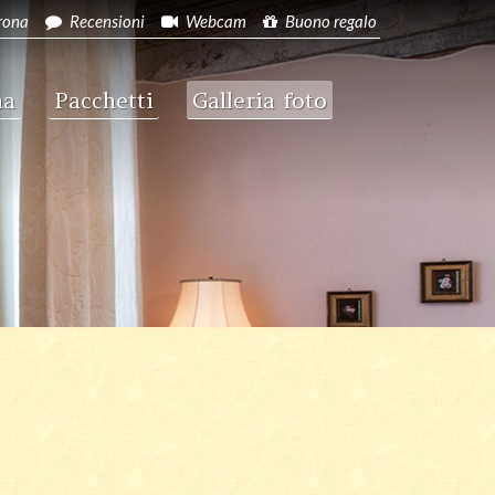
rona
Recensioni
Webcam
Buono regalo
na
Pacchetti
Galleria foto