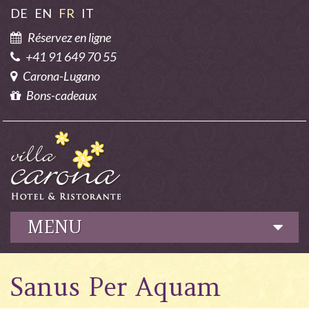
DE
EN
FR
IT
Réservez en ligne
+41 91 649 70 55
Carona-Lugano
Bons-cadeaux
MENU
Hôtel
Sanus Per Aquam
Gastronomie